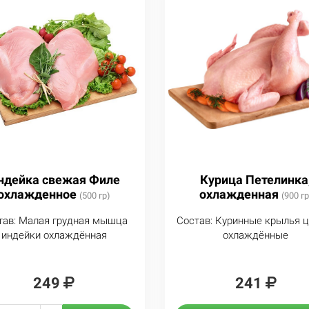
ндейка свежая Филе
Курица Петелинка
охлажденное
охлажденная
(500 гр)
(900 гр
тав: Малая грудная мышца
Состав: Куринные крылья ц
индейки охлаждённая
охлаждённые
249
241