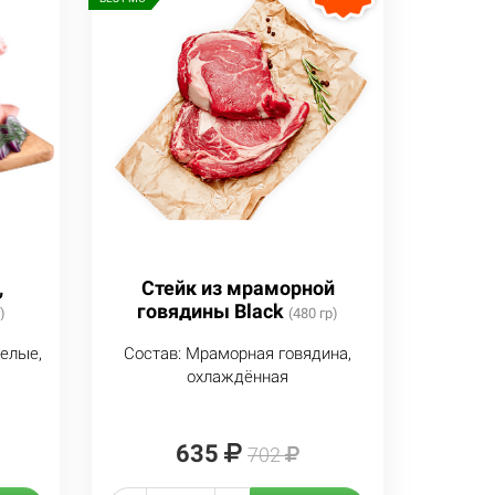
,
Стейк из мраморной
говядины Black
)
(480 гр)
елые,
Состав: Мраморная говядина,
охлаждённая
635
702