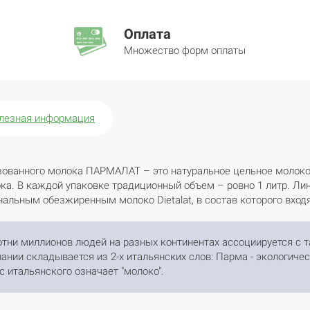
Оплата
Множество форм оплаты
лезная информация
зованного молока ПАРМАЛАТ – это натуральное цельное молоко
ока. В каждой упаковке традиционный объем – ровно 1 литр. Ли
иональным обезжиренным молоко Dietalat, в состав которого вхо
отни миллионов людей на разных континентах ассоциируется с т
нии складывается из 2-х итальянских слов: Парма - экологичес
 с итальянского означает "молоко".